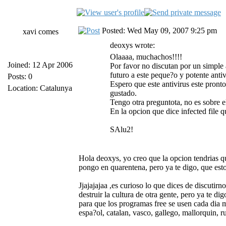
Posted: Wed May 09, 2007 9:25 pm
xavi comes
deoxys wrote:
Olaaaa, muchachos!!!!
Joined: 12 Apr 2006
Por favor no discutan por un simple a
futuro a este peque?o y potente anti
Posts: 0
Espero que este antivirus este pront
Location: Catalunya
gustado.
Tengo otra preguntota, no es sobre e
En la opcion que dice infected file
SAlu2!
Hola deoxys, yo creo que la opcion tendrias qu
pongo en quarentena, pero ya te digo, que est
Jjajajajaa ,es curioso lo que dices de discutir
destruir la cultura de otra gente, pero ya te 
para que los programas free se usen cada dia 
espa?ol, catalan, vasco, gallego, mallorquin, r