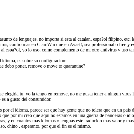
sunto de lenguajes, no importa si esta al catalan, espa?ol filipino, etc, l
virus, confio mas en ClamWin que en Avast!, sea professional o free y e
o al espa?ol, yo lo uso, como complemento de mi otro antivirus y uso ta
l idioma, es sobre su configuracion:
 que debo poner, remove o move to quarantine?
e elegirla tu, yo la tengo en remove, no me gusta tener a ningun virus 
o es a gusto del consumidor.
nos por el idioma, parece ser que hay gente que no tolera que en un pais 
digo que por mi creo que aqui no estamos en una guerra de banderas o idi
mas, y en cuantos mas idiomas o lenguas este traducido mas valor y mas 
uso, chino , esperanto, por que el fin es el mismo.