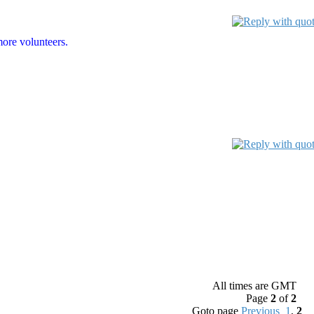
more volunteers.
All times are GMT
Page
2
of
2
Goto page
Previous
1
,
2