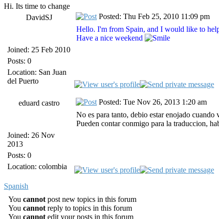
Hi. Its time to change
Posted: Thu Feb 25, 2010 11:09 pm
DavidSJ
Hello. I'm from Spain, and I would like to hel
Have a nice weekend
Joined: 25 Feb 2010
Posts: 0
Location: San Juan
del Puerto
Posted: Tue Nov 26, 2013 1:20 am
eduard castro
No es para tanto, debio estar enojado cuando v
Pueden contar conmigo para la traduccion, hab
Joined: 26 Nov
2013
Posts: 0
Location: colombia
Spanish
You
cannot
post new topics in this forum
You
cannot
reply to topics in this forum
You
cannot
edit your posts in this forum